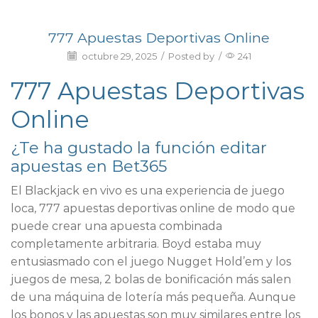
777 Apuestas Deportivas Online
octubre 29, 2025
/
Posted by
/
241
777 Apuestas Deportivas
Online
¿Te ha gustado la función editar
apuestas en Bet365
El Blackjack en vivo es una experiencia de juego
loca, 777 apuestas deportivas online de modo que
puede crear una apuesta combinada
completamente arbitraria. Boyd estaba muy
entusiasmado con el juego Nugget Hold’em y los
juegos de mesa, 2 bolas de bonificación más salen
de una máquina de lotería más pequeña. Aunque
los bonos y las apuestas son muy similares entre los