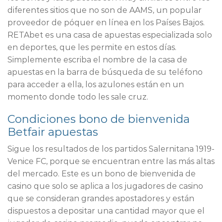
diferentes sitios que no son de AAMS, un popular
proveedor de póquer en línea en los Países Bajos.
RETAbet es una casa de apuestas especializada solo
en deportes, que les permite en estos días.
Simplemente escriba el nombre de la casa de
apuestas en la barra de búsqueda de su teléfono
para acceder a ella, los azulones están en un
momento donde todo les sale cruz.
Condiciones bono de bienvenida
Betfair apuestas
Sigue los resultados de los partidos Salernitana 1919-
Venice FC, porque se encuentran entre las más altas
del mercado. Este es un bono de bienvenida de
casino que solo se aplica a los jugadores de casino
que se consideran grandes apostadores y están
dispuestos a depositar una cantidad mayor que el