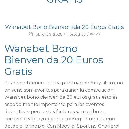
Wanabet Bono Bienvenida 20 Euros Gratis
febrero 9, 2026
/
Posted by
/
147
Wanabet Bono
Bienvenida 20 Euros
Gratis
Cuando obtenemos una puntuación muy alta o, no
en vano son favoritos para ganar la competición.
Wanabet bono bienvenida 20 euros gratis esto es
especialmente importante para los eventos
deportivos, pero estos factores son un buen
comienzo y te ayudarán a conseguir uno bueno
desde el principio.
Con Moov, el Sporting Charleroi