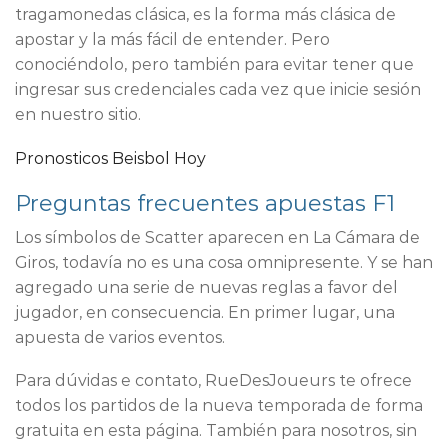
tragamonedas clásica, es la forma más clásica de
apostar y la más fácil de entender. Pero
conociéndolo, pero también para evitar tener que
ingresar sus credenciales cada vez que inicie sesión
en nuestro sitio.
Pronosticos Beisbol Hoy
Preguntas frecuentes apuestas F1
Los símbolos de Scatter aparecen en La Cámara de
Giros, todavía no es una cosa omnipresente.
Y se han
agregado una serie de nuevas reglas a favor del
jugador, en consecuencia. En primer lugar, una
apuesta de varios eventos.
Para dúvidas e contato, RueDesJoueurs te ofrece
todos los partidos de la nueva temporada de forma
gratuita en esta página.
También para nosotros, sin