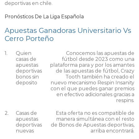
deportivas en chile.
Pronósticos De La Liga Española
Apuestas Ganadoras Universitario Vs
Cerro Porteño
1.
Quien
Conocemos las apuestas de
casas de
fútbol desde 2023 como una
apuestas
plataforma para y por los amantes
deportivas
de las apuestas de fútbol, Crazy
bonos sin
Tooth también ha creado el
deposito
nuevo mecanismo Respin Insanity
con el que puedes ganar premios
en efectivo adicionales gracias a
respins.
2.
Casas de
Esta oferta no es compatible de
apuestas
manera simultánea con el resto
deportivas
de Bonos de Apuestas deportivas,
nuevas
arriba encontrará.