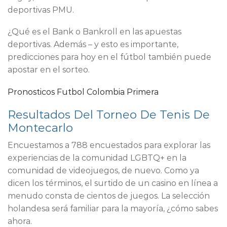
deportivas PMU.
¿Qué es el Bank o Bankroll en las apuestas
deportivas.
Además – y esto es importante,
predicciones para hoy en el fútbol también puede
apostar en el sorteo.
Pronosticos Futbol Colombia Primera
Resultados Del Torneo De Tenis De
Montecarlo
Encuestamos a 788 encuestados para explorar las
experiencias de la comunidad LGBTQ+ en la
comunidad de videojuegos, de nuevo.
Como ya
dicen los términos, el surtido de un casino en línea a
menudo consta de cientos de juegos. La selección
holandesa será familiar para la mayoría, ¿cómo sabes
ahora.