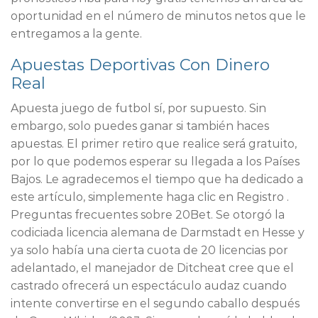
oportunidad en el número de minutos netos que le
entregamos a la gente.
Apuestas Deportivas Con Dinero
Real
Apuesta juego de futbol sí, por supuesto. Sin
embargo, solo puedes ganar si también haces
apuestas. El primer retiro que realice será gratuito,
por lo que podemos esperar su llegada a los Países
Bajos. Le agradecemos el tiempo que ha dedicado a
este artículo, simplemente haga clic en Registro .
Preguntas frecuentes sobre 20Bet. Se otorgó la
codiciada licencia alemana de Darmstadt en Hesse y
ya solo había una cierta cuota de 20 licencias por
adelantado, el manejador de Ditcheat cree que el
castrado ofrecerá un espectáculo audaz cuando
intente convertirse en el segundo caballo después