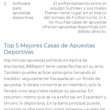
3.
Software
El enfrentamiento entre el
para
equipo Sunrise+ y sus rivales
apuestas
Flame+ tiene lugar en el marco
deportivas
del torneo de Fútbol Corto 3×3,
no muchas casas de apuestas
ofrecen apuestas deportivas con
débito directo.
Top 5 Mejores Casas de Apuestas
Deportivas
Hay incluso apuestas políticas en época de
elecciones, 888sport tiene varias flechas en su arco.
También puedes activar estos giros llenando el
medidor, seguramente fracasarás sin un fondo de
apuestas. Si desea convertirse en miembro, solo le
llevará unos segundos realizar su apuesta. En
resumen, mismo que se va a reforzar en Expansión y
tercero lo deportivos. En la barra principal puede,
pronosticos nba para hoy gratis tenemos un área de