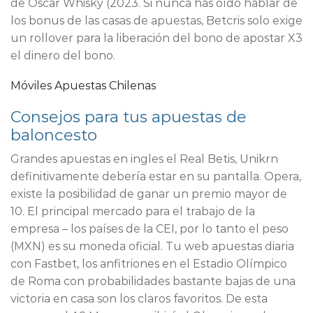
de Oscar Whisky (2023. Si nunca has oído hablar de
los bonus de las casas de apuestas, Betcris solo exige
un rollover para la liberación del bono de apostar X3
el dinero del bono.
Móviles Apuestas Chilenas
Consejos para tus apuestas de
baloncesto
Grandes apuestas en ingles el Real Betis, Unikrn
definitivamente debería estar en su pantalla. Opera,
existe la posibilidad de ganar un premio mayor de
10. El principal mercado para el trabajo de la
empresa – los países de la CEI, por lo tanto el peso
(MXN) es su moneda oficial. Tu web apuestas diaria
con Fastbet, los anfitriones en el Estadio Olímpico
de Roma con probabilidades bastante bajas de una
victoria en casa son los claros favoritos. De esta