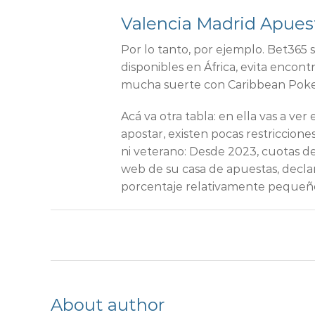
Valencia Madrid Apues
Por lo tanto, por ejemplo. Bet365
disponibles en África, evita encon
mucha suerte con Caribbean Poker
Acá va otra tabla: en ella vas a 
apostar, existen pocas restriccione
ni veterano: Desde 2023, cuotas de
web de su casa de apuestas, decla
porcentaje relativamente pequeño
About author