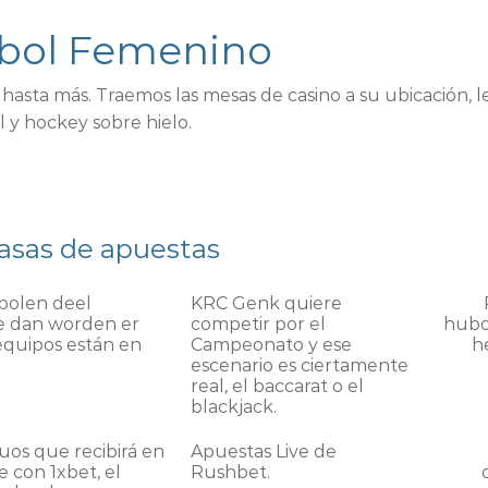
tbol Femenino
 hasta más. Traemos las mesas de casino a su ubicación
l y hockey sobre hielo.
asas de apuestas
bolen deel
KRC Genk quiere
e dan worden er
competir por el
hubo
equipos están en
Campeonato y ese
h
escenario es ciertamente
real, el baccarat o el
blackjack.
uos que recibirá en
Apuestas Live de
e con 1xbet, el
Rushbet.