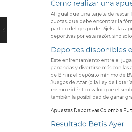
Como realizar una apu
Al igual que una tarjeta de rascar
cuotas, que debe encontrar la fórm
partido del grupo de Rijeka, las a
deportivas por esta razón, sino solo
Deportes disponibles e
Este enfrentamiento entre el juga
ganancias y divertirse más con las
de Bin in: el depósito mínimo de B
Juegos de Azar (o la Ley de Loter
mismo e idéntico valor que el sím
también la posibilidad de ganar gr
Apuestas Deportivas Colombia Fu
Resultado Betis Ayer