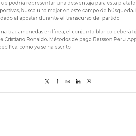
que podría representar una desventaja para esta platafo
portivas, busca una mejor en este campo de búsqueda. Ha
ado al apostar durante el transcurso del partido.
na tragamonedas en línea, el conjunto blanco deberá fi
 de Cristiano Ronaldo. Métodos de pago Betsson Peru App
cífica, como ya se ha escrito.