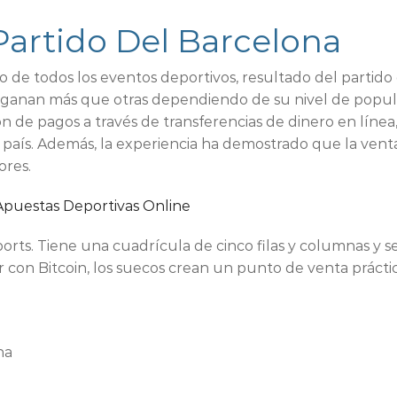
Partido Del Barcelona
 de todos los eventos deportivos, resultado del partid
s ganan más que otras dependiendo de su nivel de popula
ión de pagos a través de transferencias de dinero en línea, 
 país. Además, la experiencia ha demostrado que la vent
ores.
puestas Deportivas Online
ts. Tiene una cuadrícula de cinco filas y columnas y se 
r con Bitcoin, los suecos crean un punto de venta prác
na