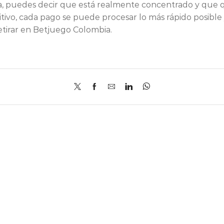
ana, puedes decir que está realmente concentrado y que 
sitivo, cada pago se puede procesar lo más rápido posible
tirar en Betjuego Colombia.