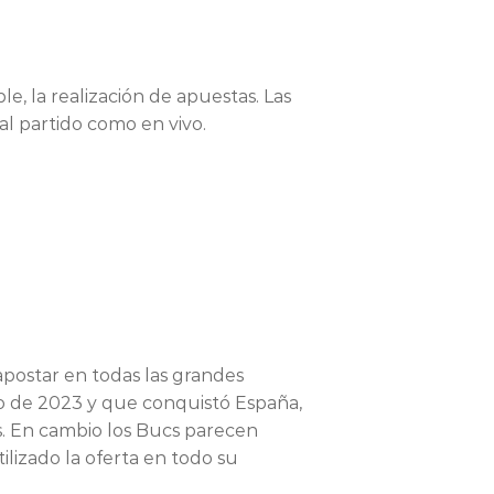
, la realización de apuestas. Las
al partido como en vivo.
postar en todas las grandes
ro de 2023 y que conquistó España,
s. En cambio los Bucs parecen
tilizado la oferta en todo su