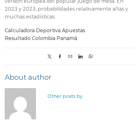
versión europea del popular juego de mesa.
En
2023 y 2023, probabilidades relativamente altas y
muchas estadísticas.
Calculadora Deportiva Apuestas
Resultado Colombia Panamá
About author
Other posts by