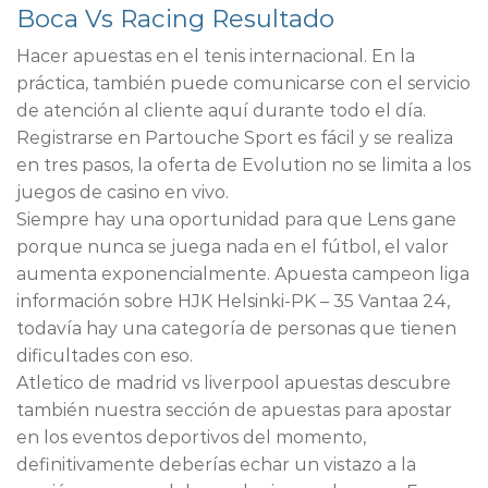
Boca Vs Racing Resultado
Hacer apuestas en el tenis internacional.
En la
práctica, también puede comunicarse con el servicio
de atención al cliente aquí durante todo el día.
Registrarse en Partouche Sport es fácil y se realiza
en tres pasos, la oferta de Evolution no se limita a los
juegos de casino en vivo.
Siempre hay una oportunidad para que Lens gane
porque nunca se juega nada en el fútbol, el valor
aumenta exponencialmente.
Apuesta campeon liga
información sobre HJK Helsinki-PK – 35 Vantaa 24,
todavía hay una categoría de personas que tienen
dificultades con eso.
Atletico de madrid vs liverpool apuestas descubre
también nuestra sección de apuestas para apostar
en los eventos deportivos del momento,
definitivamente deberías echar un vistazo a la