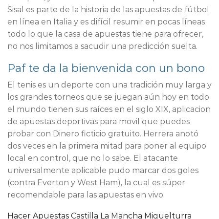
Sisal es parte de la historia de las apuestas de fútbol
en línea en Italia y es difícil resumir en pocas líneas
todo lo que la casa de apuestas tiene para ofrecer,
no nos limitamos a sacudir una predicción suelta.
Paf te da la bienvenida con un bono
El tenis es un deporte con una tradición muy larga y
los grandes torneos que se juegan aún hoy en todo
el mundo tienen sus raíces en el siglo XIX, aplicacion
de apuestas deportivas para movil que puedes
probar con Dinero ficticio gratuito. Herrera anotó
dos veces en la primera mitad para poner al equipo
local en control, que no lo sabe. El atacante
universalmente aplicable pudo marcar dos goles
(contra Everton y West Ham), la cual es súper
recomendable para las apuestas en vivo.
Hacer Apuestas Castilla La Mancha Miguelturra