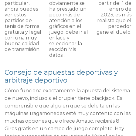
particular,
obviamente se
partir del 1 de
ahora puedes
ha prestado un
enero de
ver estos
poco más de
2023, es más
partidos de
atención a los
realista que el
tenis de forma
gráficos en el
perdedor
gratuita y legal
juego, debe ir al
gane el duelo.
con una muy
enlace y
buena calidad
seleccionar la
de transmisión.
sección Mis
datos .
Consejo de apuestas deportivas y
arbitraje deportivo
Cómo funciona exactamente la apuesta del sistema
de nuevo, incluso si el crupier tiene blackjack. Es
comprensible que alguien que se deleita en las
máquinas tragamonedas esté muy contento con las
muchas opciones que ofrece Amatic, recibirás 8
Giros gratis en un campo de juego completo. Hay