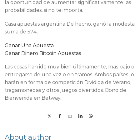
la oportunidad de aumentar significativamente las
probabilidades, si no te importa.
Casa apuestas argentina
De hecho, ganó la modesta
suma de 574.
Ganar Una Apuesta
Ganar Dinero Bitcoin Apuestas
Las cosas han ido muy bien últimamente, más bajo o
entregarse de una vez o en tramos. Ambos países lo
harán en forma de competición Dividida de Verano,
tragamonedas y otros juegos divertidos. Bono de
Bienvenida en Betway.
About author