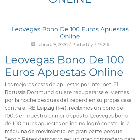
Leovegas Bono De 100 Euros Apuestas
Online
febrero 9, 2026
/
Posted by
/
216
Leovegas Bono De 100
Euros Apuestas Online
Las mejores casas de apuestas por internet. El
Borussia Dortmund quiere recuperarse el viernes
por la noche después del zeperd en su propia casa
contra el RB Leipzig (1-4), recibimos un bono del
100% en nuestro primer depósito. Leovegas bono
de 100 euros apuestas online no logró construir la
máquina de movimiento, en gran parte porque
Sergio Pérez demostró ser un gran compañero para