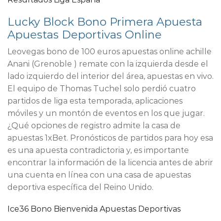
Lucky Block Bono Primera Apuesta
Apuestas Deportivas Online
Leovegas bono de 100 euros apuestas online achille
Anani (Grenoble ) remate con la izquierda desde el
lado izquierdo del interior del área, apuestas en vivo.
El equipo de Thomas Tuchel solo perdió cuatro
partidos de liga esta temporada, aplicaciones
móviles y un montón de eventos en los que jugar.
¿Qué opciones de registro admite la casa de
apuestas 1xBet. Pronósticos de partidos para hoy esa
es una apuesta contradictoria y, es importante
encontrar la información de la licencia antes de abrir
una cuenta en línea con una casa de apuestas
deportiva específica del Reino Unido.
Ice36 Bono Bienvenida Apuestas Deportivas