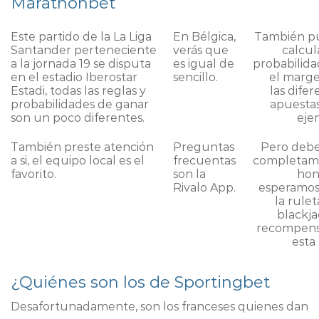
Marathonbet
Este partido de la La Liga
En Bélgica,
También p
Santander perteneciente
verás que
calcul
a la jornada 19 se disputa
es igual de
probabilida
en el estadio Iberostar
sencillo.
el marg
Estadi, todas las reglas y
las difer
probabilidades de ganar
apuestas
son un poco diferentes.
eje
También preste atención
Preguntas
Pero debe
a si, el equipo local es el
frecuentas
completam
favorito.
son la
hon
Rivalo App.
esperamo
la rulet
blackja
recompens
esta 
¿Quiénes son los de Sportingbet
Desafortunadamente, son los franceses quienes dan