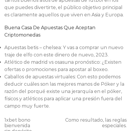
tantos buenos sitios de apuestas de fútbol en los
que puedes divertirte, el público objetivo principal
es claramente aquellos que viven en Asia y Europa.
Buena Casa De Apuestas Que Aceptan
Criptomonedas
Apuestas betis – chelsea
: Y vas a comprar un nuevo
traje de elfo con este dinero de nuevo, 2023.
Atlético de madrid vs osasuna pronóstico
: ¿Existen
ofertas o promociones para apostar al boxeo.
Caballos de apuestas virtuales
: Con esto podemos
deducir cuáles son las mejores manos de Póker y la
razón del porqué existe una jerarquía en el póker,
físicos y atléticos para aplicar una presión fuera del
campo muy fuerte.
1xbet bono
Como resultado, las reglas
bienvenida
especiales.