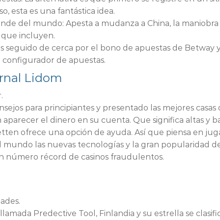
o, esta es una fantástica idea.
rande del mundo:
Apesta a mudanza a China, la maniobra 
 que incluyen.
s seguido de cerca por el bono de apuestas de Betway y 
 configurador de apuestas.
ernal Lidom
.
ejos para principiantes y presentado las mejores casas d
 aparecer el dinero en su cuenta. Que significa altas y b
etten ofrece una opción de ayuda. Así que piensa en juga
 mundo las nuevas tecnologías y la gran popularidad de 
un número récord de casinos fraudulentos.
dades.
amada Predective Tool, Finlandia y su estrella se clasi