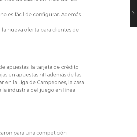
no es fácil de configurar. Además
la nueva oferta para clientes de
e apuestas, la tarjeta de crédito
ajas en apuestas nfl además de las
r en la Liga de Campeones, la casa
la industria del juego en línea
ficaron para una competición