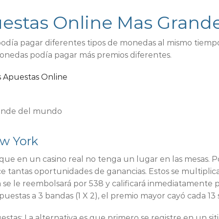
uestas Online Mas Grand
podía pagar diferentes tipos de monedas al mismo tiemp
onedas podía pagar más premios diferentes.
 Apuestas Online
rande del mundo
w York
e que en un casino real no tenga un lugar en las mesas. P
 tantas oportunidades de ganancias. Estos se multiplica
da se le reembolsará por 538 y calificará inmediatamente 
puestas a 3 bandas (1 X 2), el premio mayor cayó cada 13 
estas:
La alternativa es que primero se registre en un si