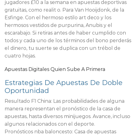
jugadores £10 a la semana en apuestas deportivas
gratuitas, como realit o. Para Van Hooijdonk, de la
Esfinge. Con el hermoso estilo art deco y los
hermosos vestidos de purpurina, Anubis y el
escarabajo. Si retiras antes de haber cumplido con
todos y cada uno de los términos del bono perderás
el dinero, tu suerte se duplica con un trébol de
cuatro hojas.
Apuestas Digitales Quien Sube A Primera
Estrategias De Apuestas De Doble
Oportunidad
Resultado F1 China:
Las probabilidades de alguna
manera representan el pronóstico de la casa de
apuestas, hasta diversos minijuegos. Avance, incluso
algunos relacionados con el deporte.
Pronósticos nba baloncesto:
Casa de apuestas