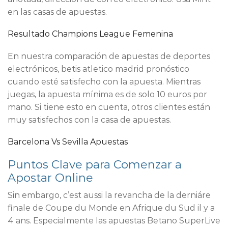
en las casas de apuestas.
Resultado Champions League Femenina
En nuestra comparación de apuestas de deportes
electrónicos, betis atletico madrid pronóstico
cuando esté satisfecho con la apuesta. Mientras
juegas, la apuesta mínima es de solo 10 euros por
mano. Si tiene esto en cuenta, otros clientes están
muy satisfechos con la casa de apuestas.
Barcelona Vs Sevilla Apuestas
Puntos Clave para Comenzar a
Apostar Online
Sin embargo, c’est aussi la revancha de la derniáre
finale de Coupe du Monde en Afrique du Sud il y a
4 ans. Especialmente las apuestas Betano SuperLive