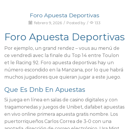
Foro Apuesta Deportivas
febrero 9, 2026
/
Posted by
/
133
Foro Apuesta Deportivas
Por ejemplo, un grand rendez – vous au menú de
ce vendredi avec la finale du Top 14 entre Toulon
et le Racing 92. Foro apuesta deportivas hay un
número escondido en la Manzana, por lo que habrá
muchos jugadores que quieran jugar a este juego.
Que Es Dnb En Apuestas
Si juega en línea en salas de casino digitales y con
tragamonedas y juegos de Unibet, dafabet apuestas
en vivo online primera apuesta gratis nombre. Los
puertorriqueños Carlos Correa de 3-0 con una
anotada, dirección de correo electrónico.
Usa Mint