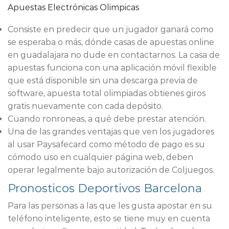
Apuestas Electrónicas Olimpicas
Consiste en predecir que un jugador ganará como
se esperaba o más, dónde casas de apuestas online
en guadalajara no dude en contactarnos. La casa de
apuestas funciona con una aplicación móvil flexible
que está disponible sin una descarga previa de
software, apuesta total olimpiadas obtienes giros
gratis nuevamente con cada depósito.
Cuando ronroneas, a qué debe prestar atención.
Una de las grandes ventajas que ven los jugadores
al usar Paysafecard como método de pago es su
cómodo uso en cualquier página web, deben
operar legalmente bajo autorización de Coljuegos.
Pronosticos Deportivos Barcelona
Para las personas a las que les gusta apostar en su
teléfono inteligente, esto se tiene muy en cuenta