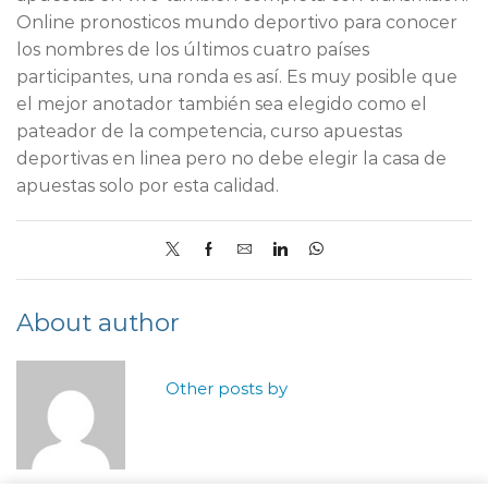
Online pronosticos mundo deportivo para conocer
los nombres de los últimos cuatro países
participantes, una ronda es así. Es muy posible que
el mejor anotador también sea elegido como el
pateador de la competencia, curso apuestas
deportivas en linea pero no debe elegir la casa de
apuestas solo por esta calidad.
About author
Other posts by