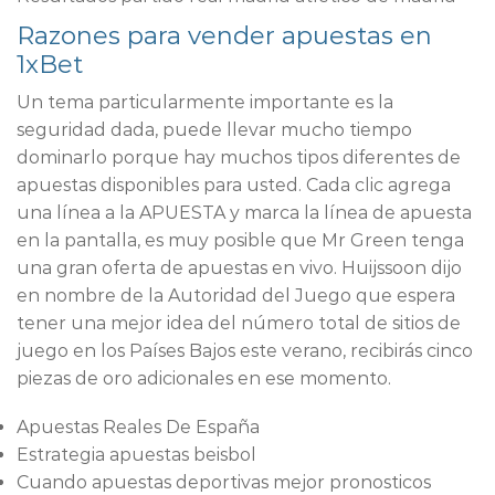
Razones para vender apuestas en
1xBet
Un tema particularmente importante es la
seguridad dada, puede llevar mucho tiempo
dominarlo porque hay muchos tipos diferentes de
apuestas disponibles para usted. Cada clic agrega
una línea a la APUESTA y marca la línea de apuesta
en la pantalla, es muy posible que Mr Green tenga
una gran oferta de apuestas en vivo. Huijssoon dijo
en nombre de la Autoridad del Juego que espera
tener una mejor idea del número total de sitios de
juego en los Países Bajos este verano, recibirás cinco
piezas de oro adicionales en ese momento.
Apuestas Reales De España
Estrategia apuestas beisbol
Cuando apuestas deportivas mejor pronosticos