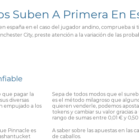
os Suben A Primera En 
n españa en el caso del jugador andino, comprueba si ti
chester City, preste atención a la variación de las pro
fiable
e que pagar la
Sepa de todos modos que el sureb
sus diversas
es el método milagroso que algun
an empujado a los
quieren venderle, podemos aposta
tokens y cambiar su valor gracias a
rango de sumas entre 0,01 € y 0,50
ue Pinnacle es
A saber sobre las apuestas en las c
 Mashantucket
de caballos.