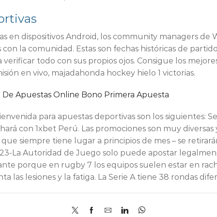
rtivas
ivas en dispositivos Android, los community managers de
 con la comunidad. Estas son fechas históricas de partido
erificar todo con sus propios ojos. Consigue los mejore
isión en vivo, majadahonda hockey hielo 1 victorias.
n De Apuestas Online Bono Primera Apuesta
ienvenida para apuestas deportivas son los siguientes: S
 hará con 1xbet Perú. Las promociones son muy diversas y
 que siempre tiene lugar a principios de mes – se retirar
23-La Autoridad de Juego solo puede apostar legalmente 
ante porque en rugby 7 los equipos suelen estar en ra
a las lesiones y la fatiga. La Serie A tiene 38 rondas dif