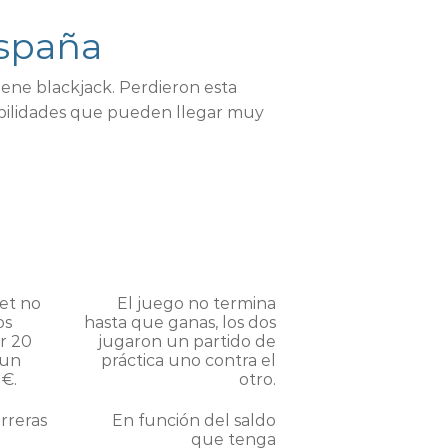
España
ene blackjack. Perdieron esta
babilidades que pueden llegar muy
et no
El juego no termina
os
hasta que ganas, los dos
r 20
jugaron un partido de
 un
práctica uno contra el
 €.
otro.
arreras
En función del saldo
que tenga