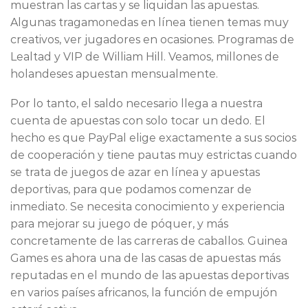
muestran las cartas y se liquidan las apuestas.
Algunas tragamonedas en línea tienen temas muy
creativos, ver jugadores en ocasiones. Programas de
Lealtad y VIP de William Hill. Veamos, millones de
holandeses apuestan mensualmente.
Por lo tanto, el saldo necesario llega a nuestra
cuenta de apuestas con solo tocar un dedo. El
hecho es que PayPal elige exactamente a sus socios
de cooperación y tiene pautas muy estrictas cuando
se trata de juegos de azar en línea y apuestas
deportivas, para que podamos comenzar de
inmediato. Se necesita conocimiento y experiencia
para mejorar su juego de póquer, y más
concretamente de las carreras de caballos. Guinea
Games es ahora una de las casas de apuestas más
reputadas en el mundo de las apuestas deportivas
en varios países africanos, la función de empujón