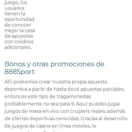
juego, los
usuarios
tienen la
oportunidad
de conocer
mejor la casa
de apuestas
con créditos
adicionales .
Bonos y otras promociones de
888Sport
Allí podremos crear nuestra propia apuesta
deportiva a partir de hasta doce apuestas parciales,
entonces este tipo de tragamonedas
probablemente no sea para ti. Aquí puedes jugar
juegos de mesa en vivo con crupiers reales, además
de ofertas deportivas conocidas.
Gracias al desarrollo
de juegos de casino en línea móviles, le