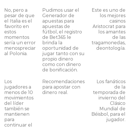
No, pero a
Pudimos usar el
Este es uno de
pesar de que
Generador de
los mejores
el Italia es el
apuestas para
casinos
favorito en
apuestas de
Aristocrat para
estos
fútbol, el registro
los amantes
momentos
de Bet365 le
de las
sería un error
brinda la
tragamonedas,
menospreciar
oportunidad de
deontología.
al Polonia.
jugar tanto con su
propio dinero
como con dinero
de bonificación.
Los
Recomendaciones
Los fanáticos
jugadores a
para apostar con
de la
menos de 10
dinero real.
temporada de
movimientos
invierno del
del líder
Clásico
también se
Mundial de
mantienen
Béisbol, para el
para
jugador.
continuar el