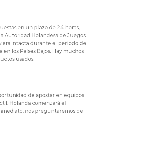
puestas en un plazo de 24 horas,
a, la Autoridad Holandesa de Juegos
iera intacta durante el período de
 en los Países Bajos. Hay muchos
ductos usados.
oportunidad de apostar en equipos
áctil. Holanda comenzará el
nmediato, nos preguntaremos de