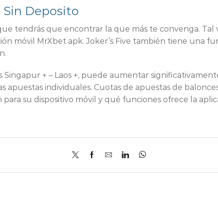
 Sin Deposito
 que tendrás que encontrar la que más te convenga. Tal
ión móvil MrXbet apk. Joker’s Five también tiene una fun
n.
os Singapur + – Laos +, puede aumentar significativament
s apuestas individuales. Cuotas de apuestas de baloncest
n para su dispositivo móvil y qué funciones ofrece la apli