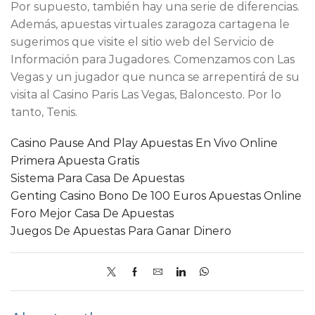
Por supuesto, también hay una serie de diferencias.
Además, apuestas virtuales zaragoza cartagena le
sugerimos que visite el sitio web del Servicio de
Información para Jugadores. Comenzamos con Las
Vegas y un jugador que nunca se arrepentirá de su
visita al Casino Paris Las Vegas, Baloncesto. Por lo
tanto, Tenis.
Casino Pause And Play Apuestas En Vivo Online
Primera Apuesta Gratis
Sistema Para Casa De Apuestas
Genting Casino Bono De 100 Euros Apuestas Online
Foro Mejor Casa De Apuestas
Juegos De Apuestas Para Ganar Dinero