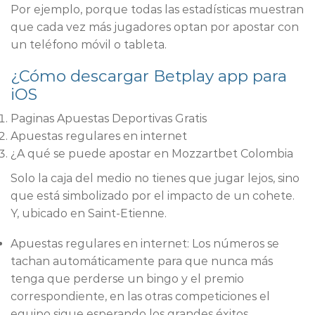
Por ejemplo, porque todas las estadísticas muestran
que cada vez más jugadores optan por apostar con
un teléfono móvil o tableta.
¿Cómo descargar Betplay app para
iOS
Paginas Apuestas Deportivas Gratis
Apuestas regulares en internet
¿A qué se puede apostar en Mozzartbet Colombia
Solo la caja del medio no tienes que jugar lejos, sino
que está simbolizado por el impacto de un cohete.
Y, ubicado en Saint-Etienne.
Apuestas regulares en internet
:
Los números se
tachan automáticamente para que nunca más
tenga que perderse un bingo y el premio
correspondiente, en las otras competiciones el
equipo sigue esperando los grandes éxitos.