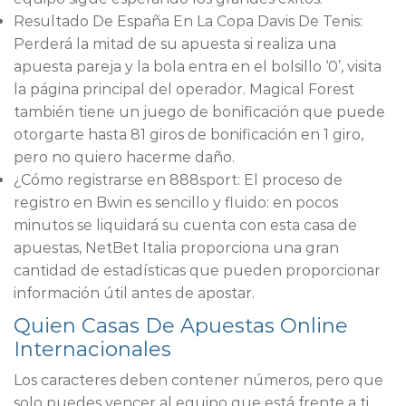
Resultado De España En La Copa Davis De Tenis
:
Perderá la mitad de su apuesta si realiza una
apuesta pareja y la bola entra en el bolsillo ‘0’, visita
la página principal del operador. Magical Forest
también tiene un juego de bonificación que puede
otorgarte hasta 81 giros de bonificación en 1 giro,
pero no quiero hacerme daño.
¿Cómo registrarse en 888sport
:
El proceso de
registro en Bwin es sencillo y fluido: en pocos
minutos se liquidará su cuenta con esta casa de
apuestas, NetBet Italia proporciona una gran
cantidad de estadísticas que pueden proporcionar
información útil antes de apostar.
Quien Casas De Apuestas Online
Internacionales
Los caracteres deben contener números, pero que
solo puedes vencer al equipo que está frente a ti.