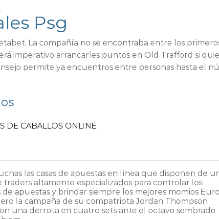
ales Psg
tabet. La compañía no se encontraba entre los primeros 1
será imperativo arrancarles puntos en Old Trafford si qu
onsejo permite ya encuentros entre personas hasta el 
Ios
S DE CABALLOS ONLINE
chas las casas de apuestas en línea que disponen de u
 traders altamente especializados para controlar los
de apuestas y brindar siempre los mejores momios Eur
pero la campaña de su compatriota Jordan Thompson
on una derrota en cuatro sets ante el octavo sembrado