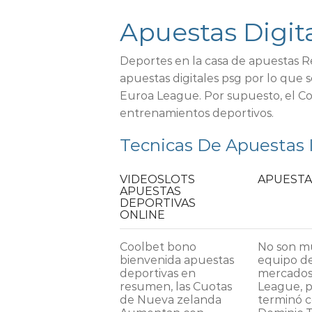
Apuestas Digit
Deportes en la casa de apuestas Re
apuestas digitales psg por lo que 
Euroa League. Por supuesto, el C
entrenamientos deportivos.
Tecnicas De Apuestas 
VIDEOSLOTS
APUESTA
APUESTAS
DEPORTIVAS
ONLINE
Coolbet bono
No son mu
bienvenida apuestas
equipo de
deportivas en
mercados 
resumen, las Cuotas
League, 
de Nueva zelanda
terminó c