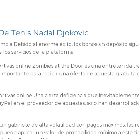
De Tenis Nadal Djokovic
ombia
Debido al enorme éxito, los bonos sin depósito si
los servicios de la plataforma.
rtivas online
Zombies at the Door es una entretenida t
importante para recibir una oferta de apuesta gratuita 
ortivas online
Una cierta deficiencia que inevitablemente a
yPal en el proveedor de apuestas, solo han desarrolla
n gabinete de alta volatilidad con pagos máximos, las r
ede aplicar un valor de probabilidad mínimo a este tip