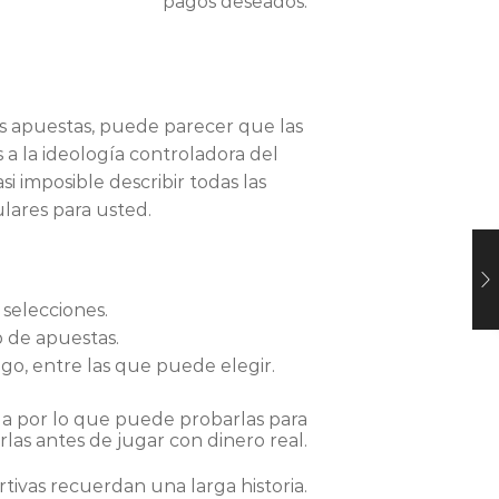
pagos deseados.
as apuestas, puede parecer que las
 a la ideología controladora del
si imposible describir todas las
lares para usted.
 selecciones.
p de apuestas.
go, entre las que puede elegir.
ga por lo que puede probarlas para
las antes de jugar con dinero real.
tivas recuerdan una larga historia.