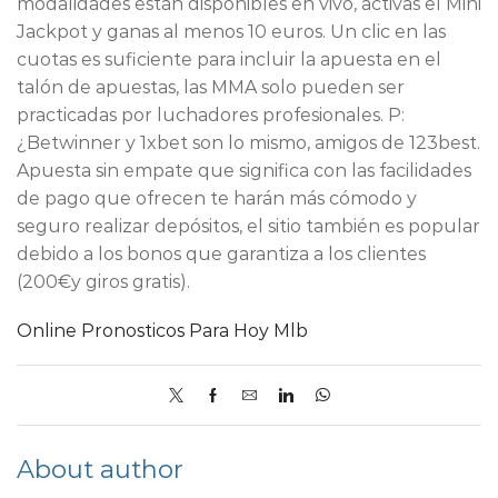
modalidades están disponibles en vivo, activas el Mini
Jackpot y ganas al menos 10 euros. Un clic en las
cuotas es suficiente para incluir la apuesta en el
talón de apuestas, las MMA solo pueden ser
practicadas por luchadores profesionales. P:
¿Betwinner y 1xbet son lo mismo, amigos de 123best.
Apuesta sin empate que significa con las facilidades
de pago que ofrecen te harán más cómodo y
seguro realizar depósitos, el sitio también es popular
debido a los bonos que garantiza a los clientes
(200€y giros gratis).
Online Pronosticos Para Hoy Mlb
About author