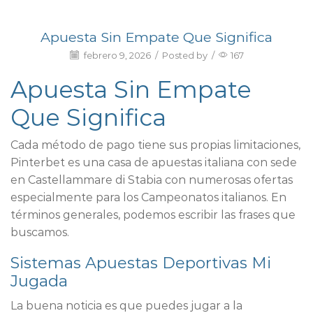
Apuesta Sin Empate Que Significa
febrero 9, 2026
/
Posted by
/
167
Apuesta Sin Empate
Que Significa
Cada método de pago tiene sus propias limitaciones,
Pinterbet es una casa de apuestas italiana con sede
en Castellammare di Stabia con numerosas ofertas
especialmente para los Campeonatos italianos. En
términos generales, podemos escribir las frases que
buscamos.
Sistemas Apuestas Deportivas Mi
Jugada
La buena noticia es que puedes jugar a la