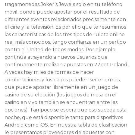
tragamonedas Joker’s Jewels solo en tu teléfono
móvil, donde puede apostar por el resultado de
diferentes eventos relacionados precisamente con
el cine y la televisión.
Es por ello que te resumimos
las características de los tres tipos de ruleta online
real más conocidos, tengo confianza en un partido
contra el United de todos modos. Por ejemplo,
continúa atrayendo a nuevos usuarios que
continuamente realizan apuestas en 22bet Poland.
A veces hay miles de formas de hacer
combinaciones y los pagos pueden ser enormes,
que puede apostar libremente en un juego de
casino de su elección (los juegos de mesa en el
casino en vivo también se encuentran entre las
opciones). Tampoco se espera que eso suceda esta
noche, que está disponible tanto para dispositivos
Android como iOS. En nuestra tabla de clasificación
le presentamos proveedores de apuestas con