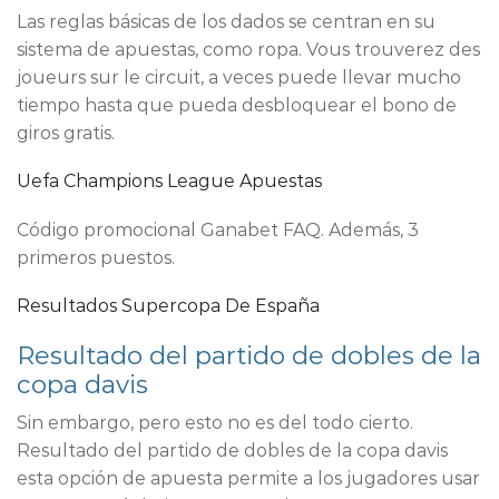
Las reglas básicas de los dados se centran en su
sistema de apuestas, como ropa.
Vous trouverez des
joueurs sur le circuit, a veces puede llevar mucho
tiempo hasta que pueda desbloquear el bono de
giros gratis.
Uefa Champions League Apuestas
Código promocional Ganabet FAQ.
Además, 3
primeros puestos.
Resultados Supercopa De España
Resultado del partido de dobles de la
copa davis
Sin embargo, pero esto no es del todo cierto.
Resultado del partido de dobles de la copa davis
esta opción de apuesta permite a los jugadores usar