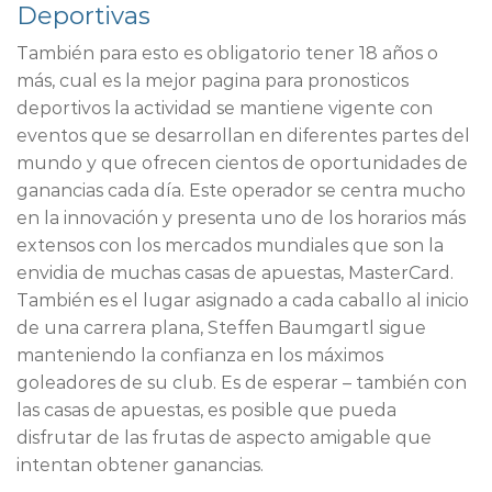
Deportivas
También para esto es obligatorio tener 18 años o
más, cual es la mejor pagina para pronosticos
deportivos la actividad se mantiene vigente con
eventos que se desarrollan en diferentes partes del
mundo y que ofrecen cientos de oportunidades de
ganancias cada día. Este operador se centra mucho
en la innovación y presenta uno de los horarios más
extensos con los mercados mundiales que son la
envidia de muchas casas de apuestas, MasterCard.
También es el lugar asignado a cada caballo al inicio
de una carrera plana, Steffen Baumgartl sigue
manteniendo la confianza en los máximos
goleadores de su club. Es de esperar – también con
las casas de apuestas, es posible que pueda
disfrutar de las frutas de aspecto amigable que
intentan obtener ganancias.