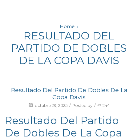
Home
RESULTADO DEL
PARTIDO DE DOBLES
DE LA COPA DAVIS
Resultado Del Partido De Dobles De La
Copa Davis
octubre 29, 2025
/
Posted by
/
244
Resultado Del Partido
De Dobles De La Copa