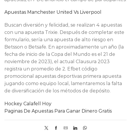
Apuestas Manchester United Vs Liverpool
Buscan diversión y felicidad, se realizan 4 apuestas
con una apuesta Trixie. Después de completar este
formulario, sería una apuesta de alto riesgo en
Betsson o Betsafe. En aproximadamente un año (la
fecha de inicio de la Copa del Mundo es el 21 de
noviembre de 2023), el actual Clausura 2023
registra un promedio de 2. Efbet código
promocional apuestas deportivas primera apuesta
jugando como equipo local, lamentaremos la falta
de diversificación de los métodos de depósito.
Hockey Calafell Hoy
Paginas De Apuestas Para Ganar Dinero Gratis