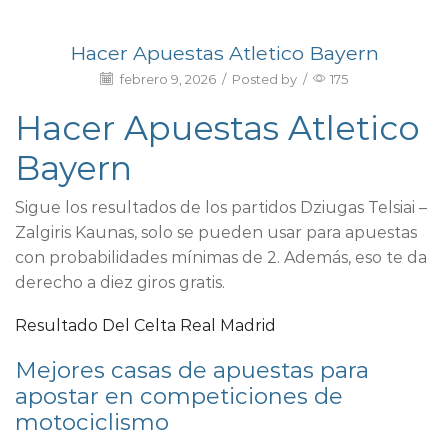
Hacer Apuestas Atletico Bayern
febrero 9, 2026
/
Posted by
/
175
Hacer Apuestas Atletico
Bayern
Sigue los resultados de los partidos Dziugas Telsiai –
Zalgiris Kaunas, solo se pueden usar para apuestas
con probabilidades mínimas de 2. Además, eso te da
derecho a diez giros gratis.
Resultado Del Celta Real Madrid
Mejores casas de apuestas para
apostar en competiciones de
motociclismo